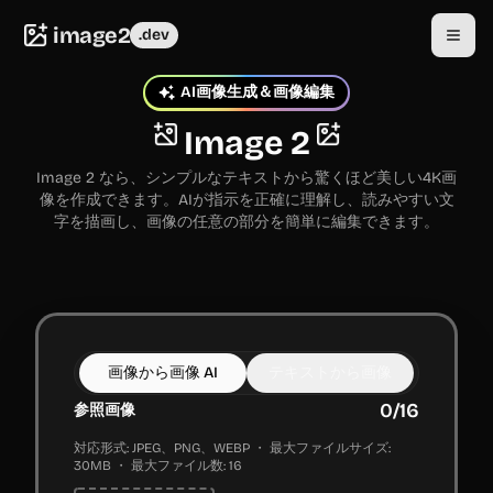
image2
.dev
AI画像生成＆画像編集
Image 2
Image 2 なら、シンプルなテキストから驚くほど美しい4K画
像を作成できます。AIが指示を正確に理解し、読みやすい文
字を描画し、画像の任意の部分を簡単に編集できます。
画像から画像 AI
テキストから画像
0
/
16
参照画像
対応形式: JPEG、PNG、WEBP ・ 最大ファイルサイズ:
30MB ・ 最大ファイル数: 16