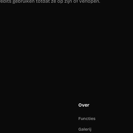
edits gebruiken totdat ze op zijn of verlopen.
Over
Functies
Galerij