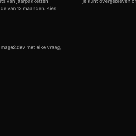
ts van jaarpakketten
je kunt overgebleven cr
iode van 12 maanden. Kies
image2.dev met elke vraag,