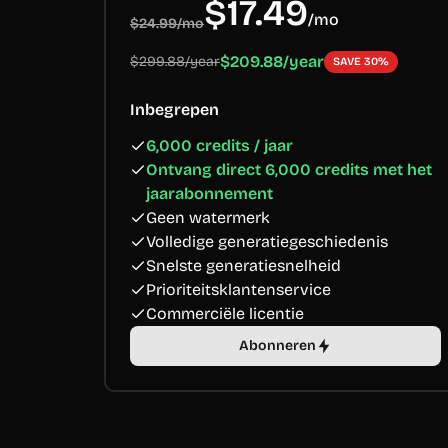
$17.49
/
mo
$24.99/mo
$209.88/year
$299.88/year
SAVE 30%
Inbegrepen
6,000 credits / jaar
Ontvang direct 6,000 credits met het
jaarabonnement
Geen watermerk
Volledige generatiegeschiedenis
Snelste generatiesnelheid
Prioriteitsklantenservice
Commerciële licentie
Abonneren