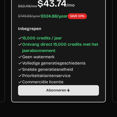
$43.74
/
mo
$62.49/mo
$524.88/year
$749.88/year
SAVE 30%
Inbegrepen
15,000 credits / jaar
Ontvang direct 15,000 credits met het
jaarabonnement
Geen watermerk
Volledige generatiegeschiedenis
Snelste generatiesnelheid
Prioriteitsklantenservice
Commerciële licentie
Abonneren