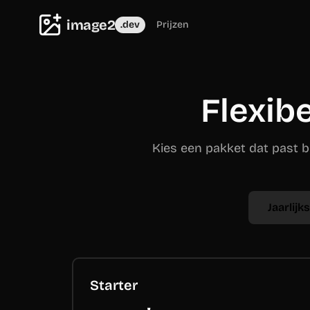
image2
.dev
Prijzen
Flexib
Kies een pakket dat past b
Jaarlijks
Starter