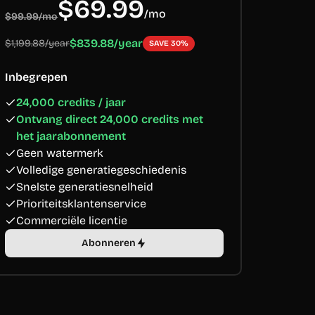
$69.99
/
mo
$99.99/mo
$839.88/year
$1,199.88/year
SAVE 30%
Inbegrepen
24,000 credits / jaar
Ontvang direct 24,000 credits met
het jaarabonnement
Geen watermerk
Volledige generatiegeschiedenis
Snelste generatiesnelheid
Prioriteitsklantenservice
Commerciële licentie
Abonneren